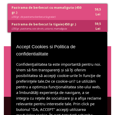
Pastrama de berbecut cu mamaliguta (450
59,5
gr.)
Lei
(250 gr. de pastrama berbecut la gratar)
59,5
Pastrama de berbecut la tigaie(450 gr.)
Lei
(250 gr. pastrama, sos de vin, usturoi, mamaliguta
Accept Cookies si Politica de
confidentialitate
Parteneri
Confidenţialitatea ta este importantă pentru noi.
Vrem să fim transparenţi și să îţi oferim
posibilitatea să accepţi cookie-urile în funcţie de
preferinţele tale.De ce cookie-uri? Le utilizăm
pentru a optimiza funcţionalitatea site-ului web,
a îmbunătăţi experienţa de navigare, a se
integra cu reţele de socializare şi a afişa reclame
relevante pentru interesele tale. Prin click pe
butonul "DA, ACCEPT" accepţi utilizarea
Urmăriţi-ne pe Facebook!