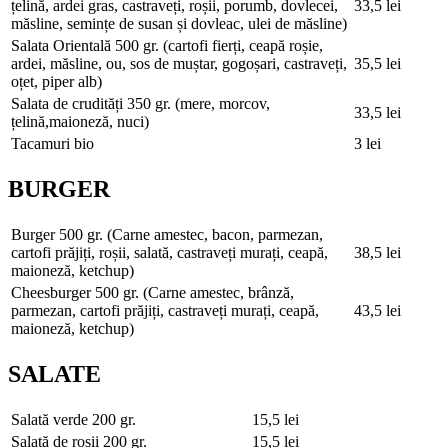
țelină, ardei gras, castraveți, roșii, porumb, dovlecei,
33,5 lei
măsline, semințe de susan și dovleac, ulei de măsline)
Salata Orientală
500 gr. (cartofi fierți, ceapă roșie,
ardei, măsline, ou, sos de muștar, gogoșari, castraveți,
35,5 lei
oțet, piper alb)
Salata de crudități
350 gr. (mere, morcov,
33,5 lei
țelină,maioneză, nuci)
Tacamuri bio
3 lei
BURGER
Burger
500 gr. (Carne amestec, bacon, parmezan,
cartofi prăjiți, roșii, salată, castraveți murați, ceapă,
38,5 lei
maioneză, ketchup)
Cheesburger
500 gr. (Carne amestec, brânză,
parmezan, cartofi prăjiți, castraveți murați, ceapă,
43,5 lei
maioneză, ketchup)
SALATE
Salată verde
200 gr.
15,5 lei
Salată de roșii
200 gr.
15,5 lei