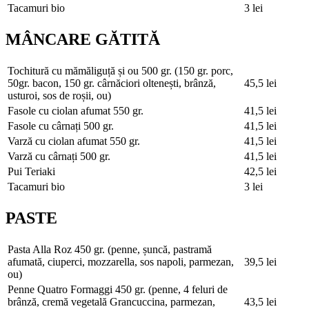
Tacamuri bio
3 lei
MÂNCARE GĂTITĂ
Tochitură cu mămăliguță și ou
500 gr. (150 gr. porc,
50gr. bacon, 150 gr. cârnăciori oltenești, brânză,
45,5 lei
usturoi, sos de roșii, ou)
Fasole cu ciolan afumat
550 gr.
41,5 lei
Fasole cu cârnați
500 gr.
41,5 lei
Varză cu ciolan afumat
550 gr.
41,5 lei
Varză cu cârnați
500 gr.
41,5 lei
Pui Teriaki
42,5 lei
Tacamuri bio
3 lei
PASTE
Pasta Alla Roz
450 gr. (penne, șuncă, pastramă
afumată, ciuperci, mozzarella, sos napoli, parmezan,
39,5 lei
ou)
Penne Quatro Formaggi
450 gr. (penne, 4 feluri de
brânză, cremă vegetală Grancuccina, parmezan,
43,5 lei