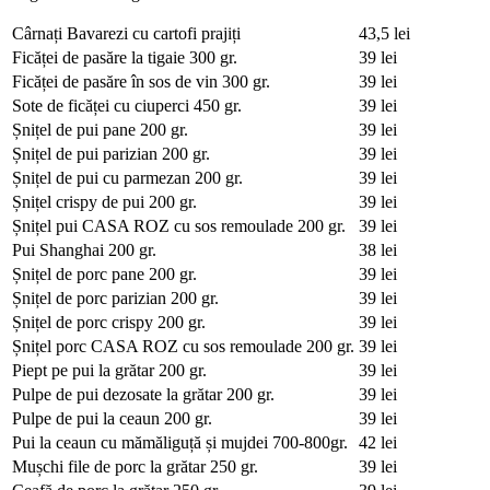
Cârnați Bavarezi cu cartofi prajiți
43,5 lei
Ficăței de pasăre la tigaie
300 gr.
39 lei
Ficăței de pasăre în sos de vin
300 gr.
39 lei
Sote de ficăței cu ciuperci
450 gr.
39 lei
Șnițel de pui pane
200 gr.
39 lei
Șnițel de pui parizian
200 gr.
39 lei
Șnițel de pui cu parmezan
200 gr.
39 lei
Șnițel crispy de pui
200 gr.
39 lei
Șnițel pui CASA ROZ cu sos remoulade
200 gr.
39 lei
Pui Shanghai
200 gr.
38 lei
Șnițel de porc pane
200 gr.
39 lei
Șnițel de porc parizian
200 gr.
39 lei
Șnițel de porc crispy
200 gr.
39 lei
Șnițel porc CASA ROZ cu sos remoulade
200 gr.
39 lei
Piept pe pui la grătar
200 gr.
39 lei
Pulpe de pui dezosate la grătar
200 gr.
39 lei
Pulpe de pui la ceaun
200 gr.
39 lei
Pui la ceaun cu mămăliguță și mujdei
700-800gr.
42 lei
Mușchi file de porc la grătar
250 gr.
39 lei