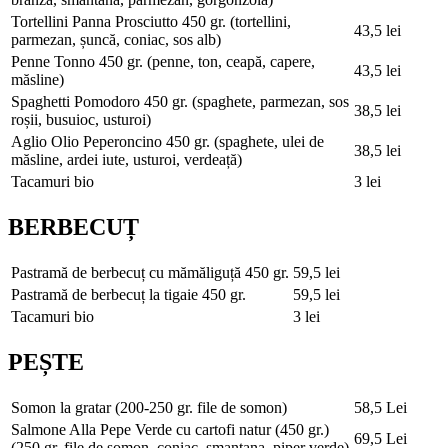
Tortellini Panna Prosciutto
450 gr. (tortellini,
43,5 lei
parmezan, șuncă, coniac, sos alb)
Penne Tonno
450 gr. (penne, ton, ceapă, capere,
43,5 lei
măsline)
Spaghetti Pomodoro
450 gr. (spaghete, parmezan, sos
38,5 lei
roșii, busuioc, usturoi)
Aglio Olio Peperoncino
450 gr. (spaghete, ulei de
38,5 lei
măsline, ardei iute, usturoi, verdeață)
Tacamuri bio
3 lei
BERBECUȚ
Pastramă de berbecuț cu mămăliguță
450 gr.
59,5 lei
Pastramă de berbecuț la tigaie
450 gr.
59,5 lei
Tacamuri bio
3 lei
PEȘTE
Somon la gratar
(200-250 gr. file de somon)
58,5 Lei
Salmone Alla Pepe Verde cu cartofi natur (450 gr.)
69,5 Lei
(250 gr. file de somon, coniac, smantana, piper verde)