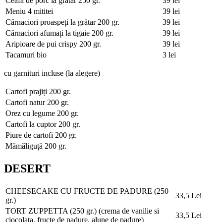
Ceafă de porc la grătar
250 gr.
39 lei
Meniu 4 mititei
39 lei
Cârnaciori proaspeți la grătar
200 gr.
39 lei
Cârnaciori afumați la tigaie
200 gr.
39 lei
Aripioare de pui crispy
200 gr.
39 lei
Tacamuri bio
3 lei
cu garnituri incluse (la alegere)
Cartofi prajiți
200 gr.
Cartofi natur
200 gr.
Orez cu legume
200 gr.
Cartofi la cuptor
200 gr.
Piure de cartofi
200 gr.
Mămăliguță
200 gr.
DESERT
CHEESECAKE CU FRUCTE DE PADURE (250
33,5 Lei
gr.)
TORT ZUPPETTA (250 gr.)
(crema de vanilie si
33,5 Lei
ciocolata, fructe de padure, alune de padure)