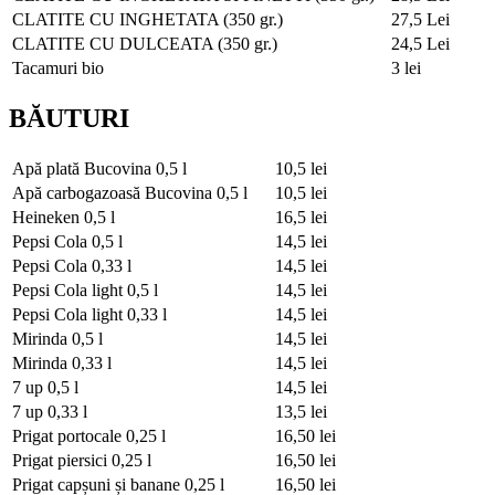
CLATITE CU INGHETATA (350 gr.)
27,5 Lei
CLATITE CU DULCEATA (350 gr.)
24,5 Lei
Tacamuri bio
3 lei
BĂUTURI
Apă plată Bucovina
0,5 l
10,5 lei
Apă carbogazoasă Bucovina
0,5 l
10,5 lei
Heineken
0,5 l
16,5 lei
Pepsi Cola
0,5 l
14,5 lei
Pepsi Cola
0,33 l
14,5 lei
Pepsi Cola light
0,5 l
14,5 lei
Pepsi Cola light
0,33 l
14,5 lei
Mirinda
0,5 l
14,5 lei
Mirinda
0,33 l
14,5 lei
7 up
0,5 l
14,5 lei
7 up
0,33 l
13,5 lei
Prigat portocale
0,25 l
16,50 lei
Prigat piersici
0,25 l
16,50 lei
Prigat capșuni și banane
0,25 l
16,50 lei