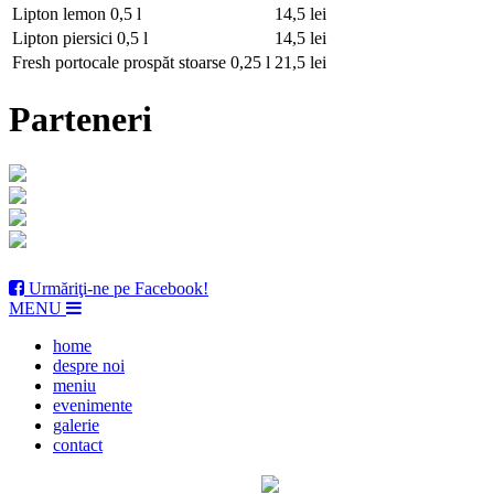
Lipton lemon
0,5 l
14,5 lei
Lipton piersici
0,5 l
14,5 lei
Fresh portocale prospăt stoarse
0,25 l
21,5 lei
Parteneri
Urmăriţi-ne pe Facebook!
MENU
home
despre noi
meniu
evenimente
galerie
contact
© 2011-2016 restaurantulcasaroz.ro