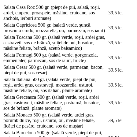
Salata Casa Roz
500 gr. (piept de pui, salată, roșii,
ardei, ciuperci proaspete, măsline, crutoane, sos
39,5 lei
anchois, ierburi aromate)
Salata Capriciosa
500 gr. (salată verde, șuncă,
39,5 lei
prosciuto crudo, mozzarella, ou, parmezan, sos iaurt)
Salata Toscana
500 gr. (salată verde, roșii, ardei gras,
castraveți, sos de brânză, șnițel de pui, busuioc,
39,5 lei
măsline feliate, brânză, acetto balsamico)
Salata Formagi
500 gr. (salată verde, gorgonzola,
39,5 lei
emmentaler, parmezan, sos de iaurt, fructe)
Salata Cesar
500 gr. (salată verde, parmezan, bacon,
39,5 lei
piept de pui, sos cesar)
Salata Italiana
500 gr. (salată verde, piept de pui,
roșii, ardei gras, castraveți, mozzarella, usturoi,
39,5 lei
măsline feliate, ou, sos italian, plante aromate)
Salata Greceasca
500 gr. (salată verde, roșii, ardei
gras, castraveți, măsline feliate, pastramă, busuioc,
39,5 lei
sos de brânză, plante aromate)
Salata Monaco
500 gr. (salată verde, ardei gras,
porumb dulce, roșii, usturoi, ou, măsline feliate,
39,5 lei
ficăței de pasăre, crutoane, sos de muștar)
Salata Barcelona
500 gr. (salată verde, piept de pui,