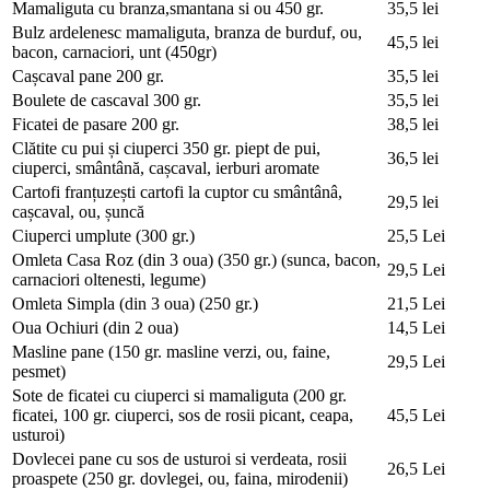
Mamaliguta cu branza,smantana si ou
450 gr.
35,5 lei
Bulz ardelenesc
mamaliguta, branza de burduf, ou,
45,5 lei
bacon, carnaciori, unt (450gr)
Cașcaval pane
200 gr.
35,5 lei
Boulete de cascaval
300 gr.
35,5 lei
Ficatei de pasare
200 gr.
38,5 lei
Clătite cu pui și ciuperci
350 gr. piept de pui,
36,5 lei
ciuperci, smântână, cașcaval, ierburi aromate
Cartofi franțuzești
cartofi la cuptor cu smântânâ,
29,5 lei
cașcaval, ou, șuncă
Ciuperci umplute (300 gr.)
25,5 Lei
Omleta Casa Roz (din 3 oua) (350 gr.)
(sunca, bacon,
29,5 Lei
carnaciori oltenesti, legume)
Omleta Simpla (din 3 oua) (250 gr.)
21,5 Lei
Oua Ochiuri (din 2 oua)
14,5 Lei
Masline pane
(150 gr. masline verzi, ou, faine,
29,5 Lei
pesmet)
Sote de ficatei cu ciuperci si mamaliguta
(200 gr.
ficatei, 100 gr. ciuperci, sos de rosii picant, ceapa,
45,5 Lei
usturoi)
Dovlecei pane cu sos de usturoi si verdeata, rosii
26,5 Lei
proaspete
(250 gr. dovlegei, ou, faina, mirodenii)