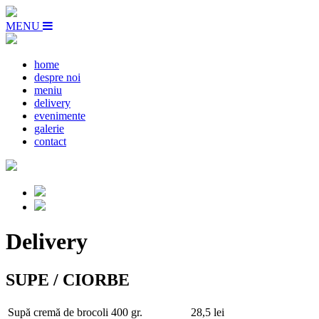
MENU
home
despre noi
meniu
delivery
evenimente
galerie
contact
Delivery
SUPE / CIORBE
Supă cremă de brocoli
400 gr.
28,5 lei