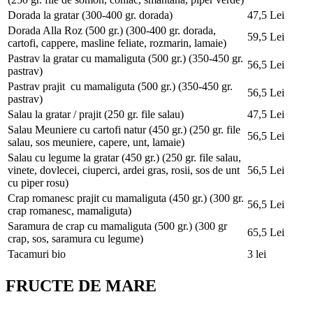
Dorada la gratar
(300-400 gr. dorada)
47,5 Lei
Dorada Alla Roz (500 gr.)
(300-400 gr. dorada,
59,5 Lei
cartofi, cappere, masline feliate, rozmarin, lamaie)
Pastrav la gratar cu mamaliguta (500 gr.)
(350-450 gr.
56,5 Lei
pastrav)
Pastrav prajit cu mamaliguta (500 gr.)
(350-450 gr.
56,5 Lei
pastrav)
Salau la gratar / prajit
(250 gr. file salau)
47,5 Lei
Salau Meuniere cu cartofi natur (450 gr.)
(250 gr. file
56,5 Lei
salau, sos meuniere, capere, unt, lamaie)
Salau cu legume la gratar (450 gr.)
(250 gr. file salau,
vinete, dovlecei, ciuperci, ardei gras, rosii, sos de unt
56,5 Lei
cu piper rosu)
Crap romanesc prajit cu mamaliguta (450 gr.)
(300 gr.
56,5 Lei
crap romanesc, mamaliguta)
Saramura de crap cu mamaliguta (500 gr.)
(300 gr
65,5 Lei
crap, sos, saramura cu legume)
Tacamuri bio
3 lei
FRUCTE DE MARE