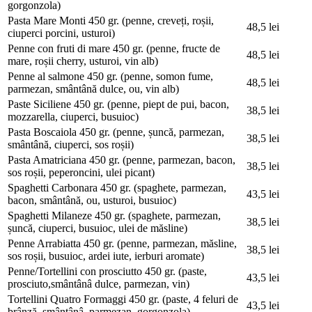
gorgonzola)
Pasta Mare Monti
450 gr. (penne, creveți, roșii,
48,5 lei
ciuperci porcini, usturoi)
Penne con fruti di mare
450 gr. (penne, fructe de
48,5 lei
mare, roșii cherry, usturoi, vin alb)
Penne al salmone
450 gr. (penne, somon fume,
48,5 lei
parmezan, smântână dulce, ou, vin alb)
Paste Siciliene
450 gr. (penne, piept de pui, bacon,
38,5 lei
mozzarella, ciuperci, busuioc)
Pasta Boscaiola
450 gr. (penne, șuncă, parmezan,
38,5 lei
smântână, ciuperci, sos roșii)
Pasta Amatriciana
450 gr. (penne, parmezan, bacon,
38,5 lei
sos roșii, peperoncini, ulei picant)
Spaghetti Carbonara
450 gr. (spaghete, parmezan,
43,5 lei
bacon, smântână, ou, usturoi, busuioc)
Spaghetti Milaneze
450 gr. (spaghete, parmezan,
38,5 lei
șuncă, ciuperci, busuioc, ulei de măsline)
Penne Arrabiatta
450 gr. (penne, parmezan, măsline,
38,5 lei
sos roșii, busuioc, ardei iute, ierburi aromate)
Penne/Tortellini con prosciutto
450 gr. (paste,
43,5 lei
prosciuto,smântânâ dulce, parmezan, vin)
Tortellini Quatro Formaggi
450 gr. (paste, 4 feluri de
43,5 lei
brânză, smântânâ, parmezan, gorgonzola)