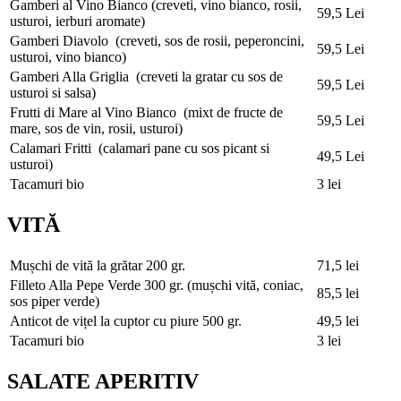
Gamberi al Vino Bianco
(creveti, vino bianco, rosii,
59,5 Lei
usturoi, ierburi aromate)
Gamberi Diavolo
(creveti, sos de rosii, peperoncini,
59,5 Lei
usturoi, vino bianco)
Gamberi Alla Griglia
(creveti la gratar cu sos de
59,5 Lei
usturoi si salsa)
Frutti di Mare al Vino Bianco
(mixt de fructe de
59,5 Lei
mare, sos de vin, rosii, usturoi)
Calamari Fritti
(calamari pane cu sos picant si
49,5 Lei
usturoi)
Tacamuri bio
3 lei
VITĂ
Mușchi de vită la grătar
200 gr.
71,5 lei
Filleto Alla Pepe Verde
300 gr. (mușchi vită, coniac,
85,5 lei
sos piper verde)
Anticot de vițel la cuptor cu piure
500 gr.
49,5 lei
Tacamuri bio
3 lei
SALATE APERITIV