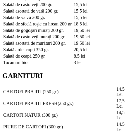
Salată de castraveți
200 gr.
15,5 lei
Salată asortată de vară
200 gr.
15,5 lei
Salată de varză
200 gr.
15,5 lei
Salată de sfeclă roșie cu hrean
200 gr.
18,5 lei
Salată de gogoșari murați
200 gr.
19,50 lei
Salată de castraveți murați
200 gr.
19,50 lei
Salată asortată de murături
200 gr.
19,50 lei
Salată ardei copți
350 gr.
20,5 lei
Salată de ceapă
250 gr.
8,5 lei
Tacamuri bio
3 lei
GARNITURI
14,5
CARTOFI PRAJITI (250 gr.)
Lei
17,5
CARTOFI PRAJITI FRESH(250 gr.)
Lei
14,5
CARTOFI NATUR (300 gr.)
Lei
14,5
PIURE DE CARTOFI (300 gr.)
Lei