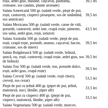
roșii, ardei gras, măsline, cașcaval, pastramă,
39,5 lei
crutoane, sos catalan, plante aromate)
Salata Americană
500 gr. (salată verde, piept de pui,
roșii, castraveți, ciuperci proaspete, sos de smântână,
39,5 lei
sos american)
Salata Mexicana
500 gr. (salată verde, carne de vită,
porumb, castraveti, ardei iute, ceapă roșie, pimento,
43,5 lei
sos salsa, ardei gras, roșii, usturoi)
Salata Australia
500 gr. (salată verde, piept de pui,
roșii, ceapă roșie, porumb, ananas, cașcaval, bacon,
39,5 lei
crutoane, sos de miere)
Salata Bulgărească
500 gr. (salată verde, brânză,
șuncă, ou, roșii, castraveți, ceapă roșie, ardei gras, sos
39,5 lei
de brânză)
Salata Ton
500 gr. (salată verde, ton, porumb dulce,
39,5 lei
roșii, ardei gras, ceapă roșie)
Salata Creveți
500 gr. (salată verde, roșii cherry,
53,5 lei
creveți, sos cezar)
Piept de pui cu țelină
400 gr. (pipet de pui, țelină,
33,5 lei
maioneză, nuci, lămâie, piper alb)
Piept de pui cu ciuperci
400 gr. (piept de pui,
33,5 lei
ciuperci, maioneză, lămâie, piper alb)
Salata Vegetariana
500 gr. (salată verde, morcov,