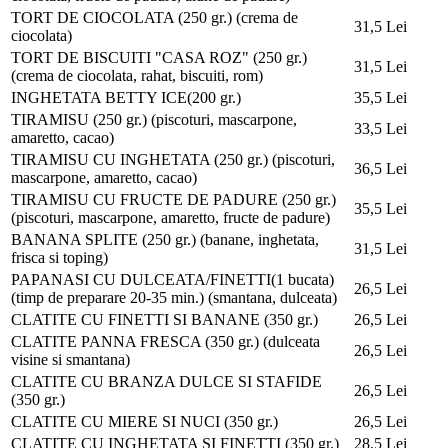
TORT DE CIOCOLATA (250 gr.)
(crema de
31,5 Lei
ciocolata)
TORT DE BISCUITI "CASA ROZ" (250 gr.)
31,5 Lei
(crema de ciocolata, rahat, biscuiti, rom)
INGHETATA BETTY ICE(200 gr.)
35,5 Lei
TIRAMISU (250 gr.)
(piscoturi, mascarpone,
33,5 Lei
amaretto, cacao)
TIRAMISU CU INGHETATA (250 gr.)
(piscoturi,
36,5 Lei
mascarpone, amaretto, cacao)
TIRAMISU CU FRUCTE DE PADURE (250 gr.)
35,5 Lei
(piscoturi, mascarpone, amaretto, fructe de padure)
BANANA SPLITE (250 gr.)
(banane, inghetata,
31,5 Lei
frisca si toping)
PAPANASI CU DULCEATA/FINETTI(1 bucata)
26,5 Lei
(timp de preparare 20-35 min.)
(smantana, dulceata)
CLATITE CU FINETTI SI BANANE (350 gr.)
26,5 Lei
CLATITE PANNA FRESCA (350 gr.)
(dulceata
26,5 Lei
visine si smantana)
CLATITE CU BRANZA DULCE SI STAFIDE
26,5 Lei
(350 gr.)
CLATITE CU MIERE SI NUCI (350 gr.)
26,5 Lei
CLATITE CU INGHETATA SI FINETTI (350 gr.)
28,5 Lei