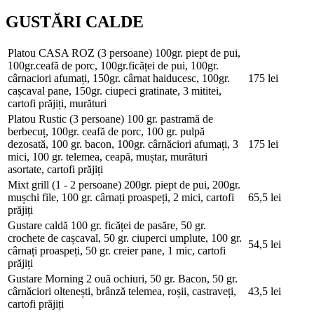
GUSTĂRI CALDE
Platou CASA ROZ (3 persoane)
100gr. piept de pui,
100gr.ceafă de porc, 100gr.ficăței de pui, 100gr.
cârnaciori afumați, 150gr. cârnat haiducesc, 100gr.
175 lei
cașcaval pane, 150gr. ciupeci gratinate, 3 mititei,
cartofi prăjiți, murături
Platou Rustic (3 persoane)
100 gr. pastramă de
berbecuț, 100gr. ceafă de porc, 100 gr. pulpă
dezosată, 100 gr. bacon, 100gr. cârnăciori afumați, 3
175 lei
mici, 100 gr. telemea, ceapă, muștar, murături
asortate, cartofi prăjiți
Mixt grill (1 - 2 persoane)
200gr. piept de pui, 200gr.
mușchi file, 100 gr. cârnați proaspeți, 2 mici, cartofi
65,5 lei
prăjiți
Gustare caldă
100 gr. ficăței de pasăre, 50 gr.
crochete de cașcaval, 50 gr. ciuperci umplute, 100 gr.
54,5 lei
cârnați proaspeți, 50 gr. creier pane, 1 mic, cartofi
prăjiți
Gustare Morning
2 ouă ochiuri, 50 gr. Bacon, 50 gr.
cârnăciori oltenești, brânză telemea, roșii, castraveți,
43,5 lei
cartofi prăjiți