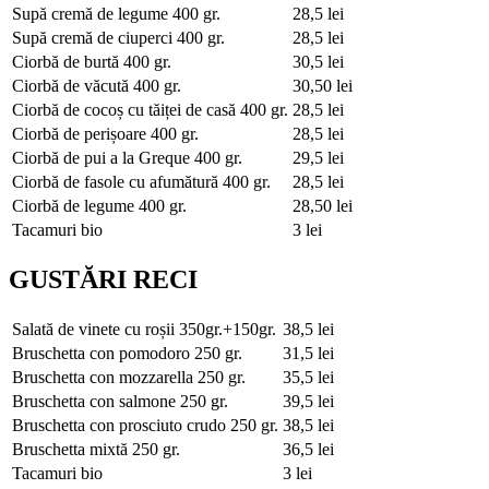
Supă cremă de legume
400 gr.
28,5 lei
Supă cremă de ciuperci
400 gr.
28,5 lei
Ciorbă de burtă
400 gr.
30,5 lei
Ciorbă de văcută
400 gr.
30,50 lei
Ciorbă de cocoș cu tăiței de casă
400 gr.
28,5 lei
Ciorbă de perișoare
400 gr.
28,5 lei
Ciorbă de pui a la Greque
400 gr.
29,5 lei
Ciorbă de fasole cu afumătură
400 gr.
28,5 lei
Ciorbă de legume
400 gr.
28,50 lei
Tacamuri bio
3 lei
GUSTĂRI RECI
Salată de vinete cu roșii
350gr.+150gr.
38,5 lei
Bruschetta con pomodoro
250 gr.
31,5 lei
Bruschetta con mozzarella
250 gr.
35,5 lei
Bruschetta con salmone
250 gr.
39,5 lei
Bruschetta con prosciuto crudo
250 gr.
38,5 lei
Bruschetta mixtă
250 gr.
36,5 lei
Tacamuri bio
3 lei