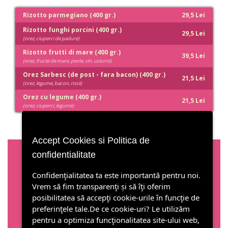
Rizotto parmegiano (400 gr.)
29,5 Lei
Rizotto funghi porcini (400 gr.)
29,5 Lei
(orez, ciuperci de padure)
Rizotto frutti di mare (400 gr.)
39,5 Lei
(orez, fructe de mare, peste, vin, usturoi)
Orez Sarbesc (de post - fara bacon) (400 gr.)
21,5 Lei
(orez, legume, bacon, rosii)
Orez cu legume (400 gr.)
21,5 Lei
(orez, ciuperci, legume)
Accept Cookies si Politica de
confidentialitate
Parteneri
Confidenţialitatea ta este importantă pentru noi.
Vrem să fim transparenţi și să îţi oferim
posibilitatea să accepţi cookie-urile în funcţie de
preferinţele tale.De ce cookie-uri? Le utilizăm
pentru a optimiza funcţionalitatea site-ului web,