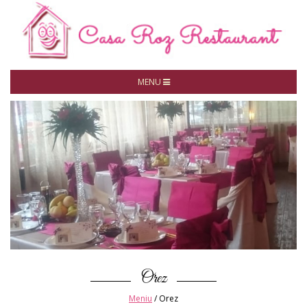
MENU
Orez
Meniu
/
Orez