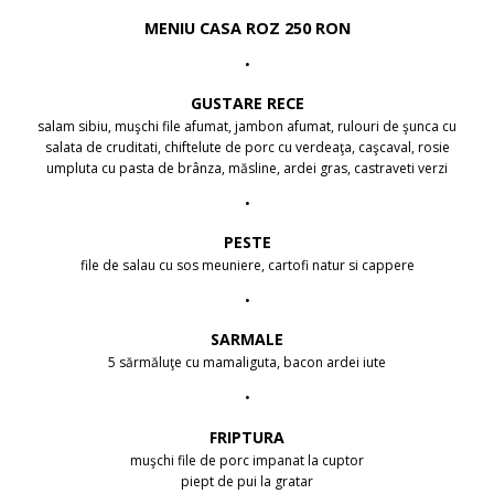
MENIU CASA ROZ 250 RON
•
GUSTARE RECE
salam sibiu, muşchi file afumat, jambon afumat, rulouri de şunca cu
salata de cruditati, chiftelute de porc cu verdeaţa, caşcaval, rosie
umpluta cu pasta de brânza, măsline, ardei gras, castraveti verzi
•
PESTE
file de salau cu sos meuniere, cartofi natur si cappere
•
SARMALE
5 sărmăluţe cu mamaliguta, bacon ardei iute
•
FRIPTURA
muşchi file de porc impanat la cuptor
piept de pui la gratar