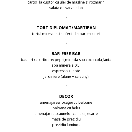
cartofi la cuptor cu ulei de masline si rozmarin
salata de varza alba
•
TORT DIPLOMAT/MARTIPAN
tortul miresei este oferit din partea casei
•
BAR-FREE BAR
bauturi racoritoare: pepsi,mirinda sau coca-cola,fanta
apa minerala 0,5l
espresso + lapte
jardiniere (alune + salatiny)
•
DECOR
amenajarea locaţiei cu baloane
baloane cu heliu
amenajarea scaunelor cu huse, esarfe
masa de prezidiu
prezidiu luminos