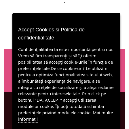
•
PRET 250 RON
Accept Cookies si Politica de
confidentialitate
Confidenţialitatea ta este importantă pentru noi.
Vrem să fim transparenţi și să îţi oferim
posibilitatea să accepţi cookie-urile în funcţie de
Parteneri
preferinţele tale.De ce cookie-uri? Le utilizăm
pentru a optimiza funcţionalitatea site-ului web,
a îmbunătăţi experienţa de navigare, a se
integra cu reţele de socializare şi a afişa reclame
relevante pentru interesele tale. Prin click pe
butonul "DA, ACCEPT" accepţi utilizarea
modulelor cookie. Îţi poţi totodată schimba
Urmăriţi-ne pe Facebook!
preferinţele privind modulele cookie.
Mai multe
MENU
informatii
© 2011-2016 restaurantulcasaroz.ro