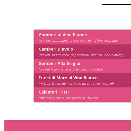
Gamberi al Vino Bianco
(creveti, vino bianco, rosii, usturoi, ierburi aromate)
Gamberi Diavolo
(creveti, sos de rosii, peperoncini, usturoi, vino bianco)
Gamberi Alla Griglia
(creveti la gratar cu sos de usturoi si salsa)
Frutti di Mare al Vino Bianco
(mixt de fructe de mare, sos de vin, rosii, usturoi)
Calamari Fritti
(calamari pane cu sos picant si usturoi)