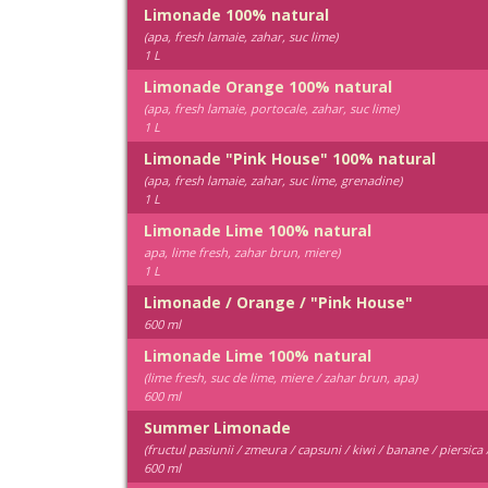
Limonade 100% natural
(apa, fresh lamaie, zahar, suc lime)
1 L
Limonade Orange 100% natural
(apa, fresh lamaie, portocale, zahar, suc lime)
1 L
Limonade "Pink House" 100% natural
(apa, fresh lamaie, zahar, suc lime, grenadine)
1 L
Limonade Lime 100% natural
apa, lime fresh, zahar brun, miere)
1 L
Limonade / Orange / "Pink House"
600 ml
Limonade Lime 100% natural
(lime fresh, suc de lime, miere / zahar brun, apa)
600 ml
Summer Limonade
(fructul pasiunii / zmeura / capsuni / kiwi / banane / piersic
600 ml