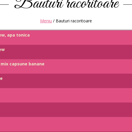
Bauturi racoritoare
Meniu
/
Bauturi racoritoare
dew, apa tonica
dew
i, mix capsune banane
de