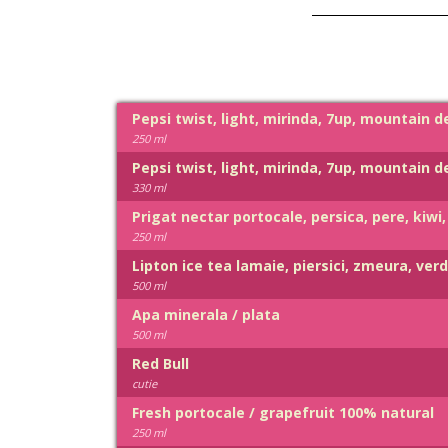
Pepsi twist, light, mirinda, 7up, mountain 
250 ml
Pepsi twist, light, mirinda, 7up, mountain 
330 ml
Prigat nectar portocale, persica, pere, kiw
250 ml
Lipton ice tea lamaie, piersici, zmeura, ver
500 ml
Apa minerala / plata
500 ml
Red Bull
cutie
Fresh portocale / grapefruit 100% natural
250 ml