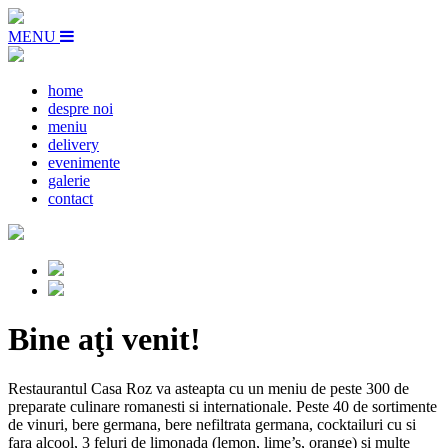
MENU
home
despre noi
meniu
delivery
evenimente
galerie
contact
Bine aţi venit!
Restaurantul Casa Roz va asteapta cu un meniu de peste 300 de
preparate culinare romanesti si internationale. Peste 40 de sortimente
de vinuri, bere germana, bere nefiltrata germana, cocktailuri cu si
fara alcool, 3 feluri de limonada (lemon, lime’s, orange) si multe